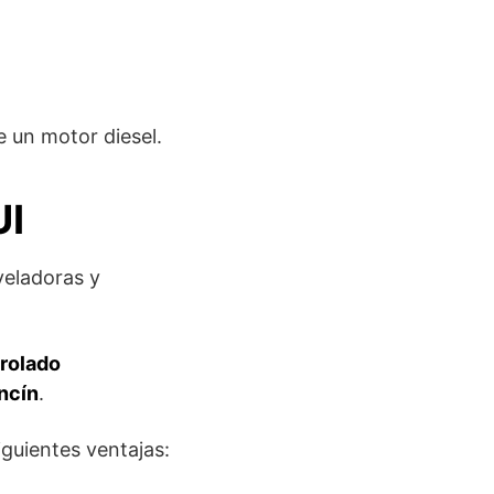
 un motor diesel.
UI
veladoras y
trolado
ncín
.
iguientes ventajas: