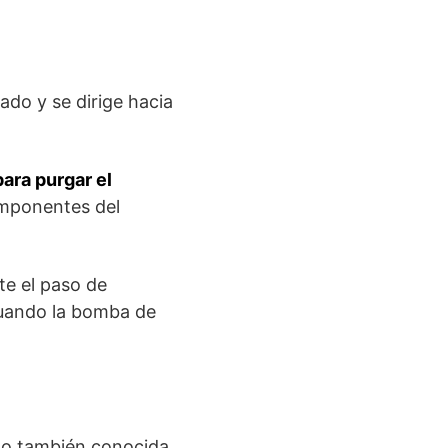
ado y se dirige hacia
para purgar el
omponentes del
te el paso de
cuando la bomba de
n o también conocida